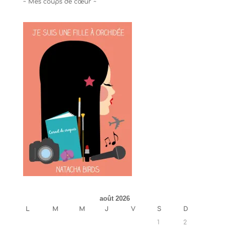
~ Mes coups de cœur ~
août 2026
L
M
M
J
V
S
D
1
2