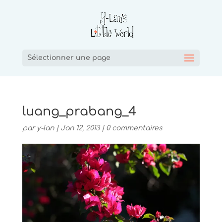
Sélectionner une page
luang_prabang_4
par
y-lan
|
Jan 12, 2013
|
0 commentaires