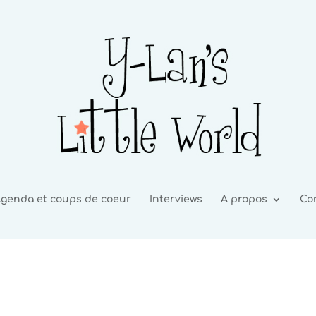
genda et coups de coeur
Interviews
A propos
Co