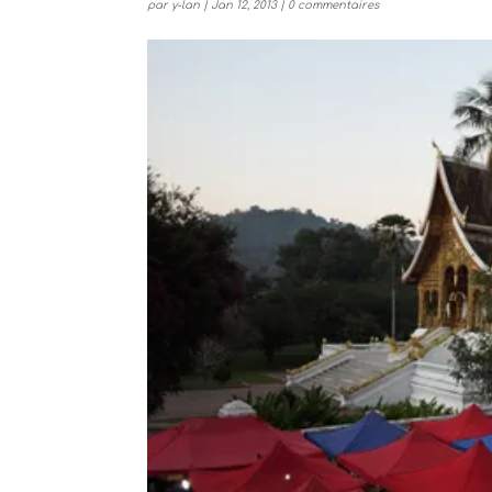
par
y-lan
|
Jan 12, 2013
|
0 commentaires