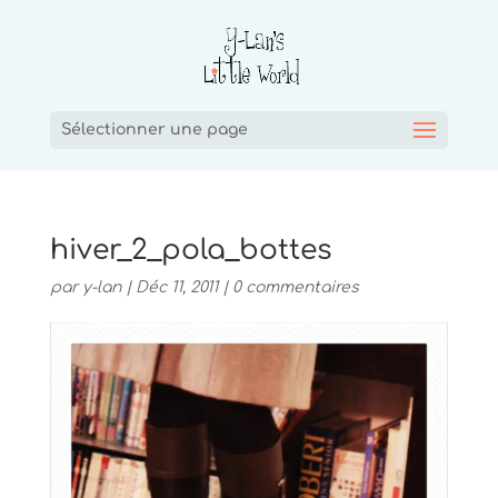
Sélectionner une page
hiver_2_pola_bottes
par
y-lan
|
Déc 11, 2011
|
0 commentaires