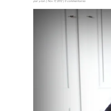
par
y-lan
|
Nov 17, 2012
|
0 commentaires