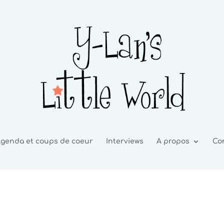
genda et coups de coeur
Interviews
A propos
Co