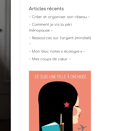
Articles récents
~ Créer et organiser son réseau ~
~ Comment je vis la péri
ménopause ~
~ Ressources sur l’argent (mindset)
~
~ Mon bloc notes « écologie » ~
~ Mes coups de cœur ~