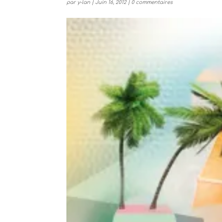
par
y-lan
|
Juin 16, 2012
|
0 commentaires