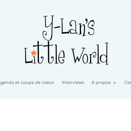
genda et coups de coeur
Interviews
A propos
Co