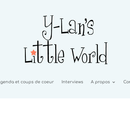
genda et coups de coeur
Interviews
A propos
Co