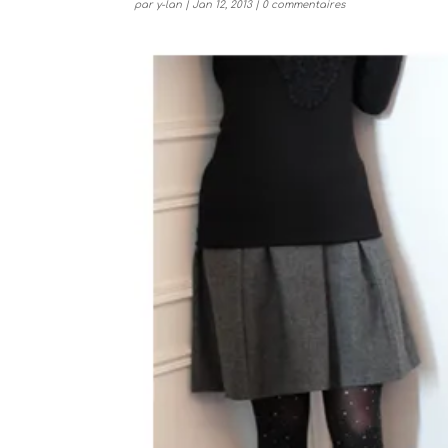
par
y-lan
|
Jan 12, 2013
|
0 commentaires