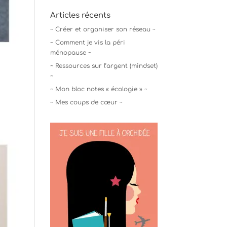
Articles récents
~ Créer et organiser son réseau ~
~ Comment je vis la péri
ménopause ~
~ Ressources sur l’argent (mindset)
~
~ Mon bloc notes « écologie » ~
~ Mes coups de cœur ~