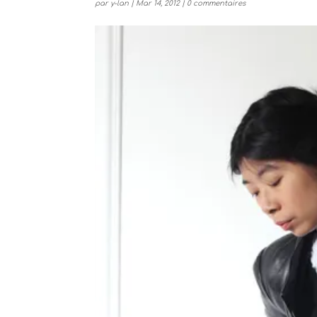
par
y-lan
|
Mar 14, 2012
|
0 commentaires