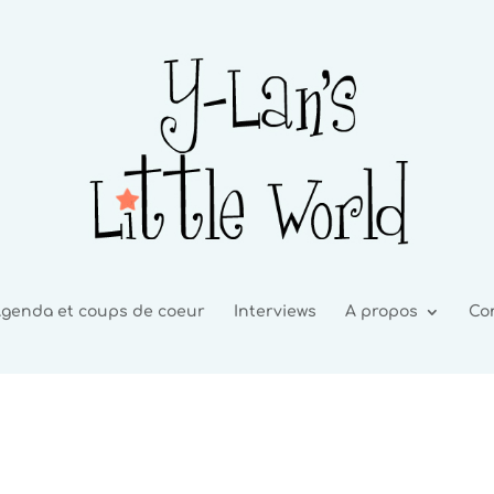
genda et coups de coeur
Interviews
A propos
Co