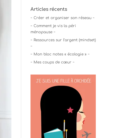
Articles récents
~ Créer et organiser son réseau ~
~ Comment je vis la péri
ménopause ~
~ Ressources sur l’argent (mindset)
~
~ Mon bloc notes « écologie » ~
~ Mes coups de cœur ~