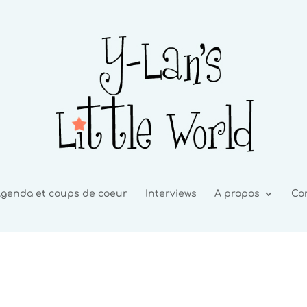
genda et coups de coeur
Interviews
A propos
Co