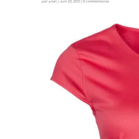
par
y-lan
|
Juin 23, 2012
|
0 commentaires