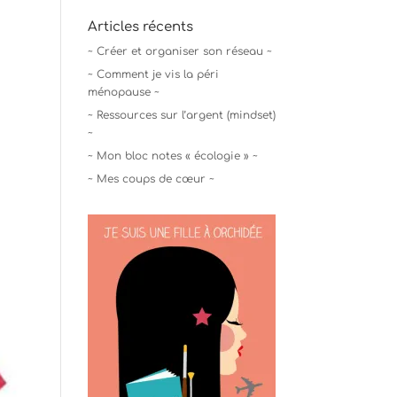
Articles récents
~ Créer et organiser son réseau ~
~ Comment je vis la péri
ménopause ~
~ Ressources sur l’argent (mindset)
~
~ Mon bloc notes « écologie » ~
~ Mes coups de cœur ~