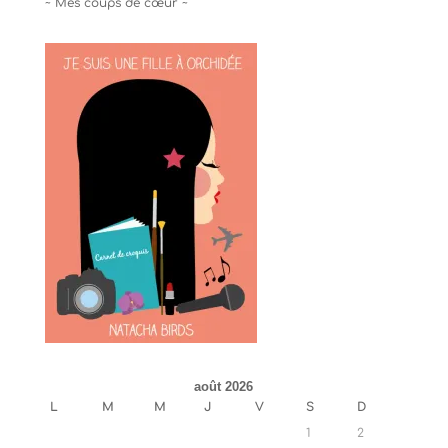
~ Mes coups de cœur ~
août 2026
L
M
M
J
V
S
D
1
2