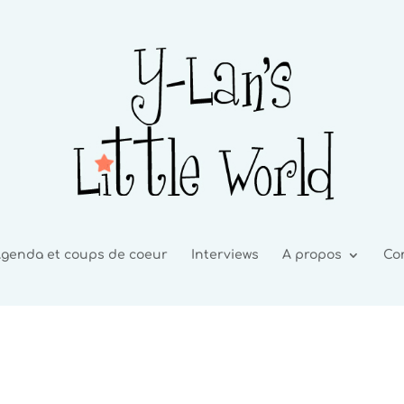
genda et coups de coeur
Interviews
A propos
Co