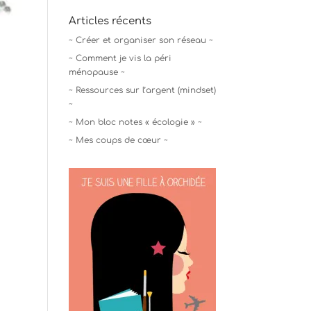
Articles récents
~ Créer et organiser son réseau ~
~ Comment je vis la péri
ménopause ~
~ Ressources sur l’argent (mindset)
~
~ Mon bloc notes « écologie » ~
~ Mes coups de cœur ~