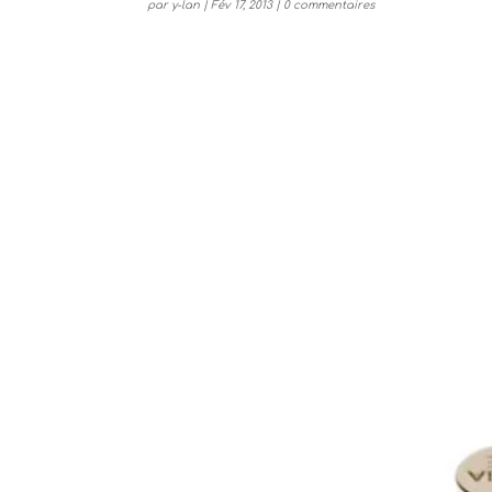
par
y-lan
|
Fév 17, 2013
|
0 commentaires