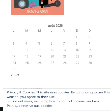
août 2026
L
M
M
J
V
S
D
1
2
3
4
5
6
7
8
9
10
11
12
13
14
15
16
17
18
19
20
21
22
23
24
25
26
27
28
29
30
31
« Oct
Retrouvez
Ylan
sur
Hellocoton
Privacy & Cookies: This site uses cookies. By continuing to use this
website, you agree to their use.
To find out more, including how to control cookies, see here:
Politique relative aux cookies