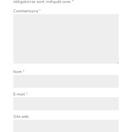
obligatoires sont indiqués avec
*
Commentaire
*
Nom
*
E-mail
*
Site web