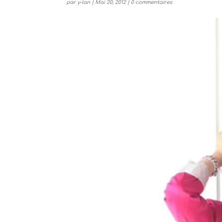
par
y-lan
|
Mai 20, 2012
|
0 commentaires