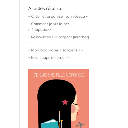
Articles récents
~ Créer et organiser son réseau ~
~ Comment je vis la péri
ménopause ~
~ Ressources sur l’argent (mindset)
~
~ Mon bloc notes « écologie » ~
~ Mes coups de cœur ~