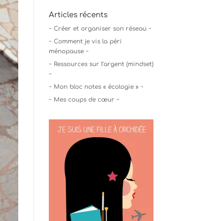
Articles récents
~ Créer et organiser son réseau ~
~ Comment je vis la péri
ménopause ~
~ Ressources sur l’argent (mindset)
~
~ Mon bloc notes « écologie » ~
~ Mes coups de cœur ~