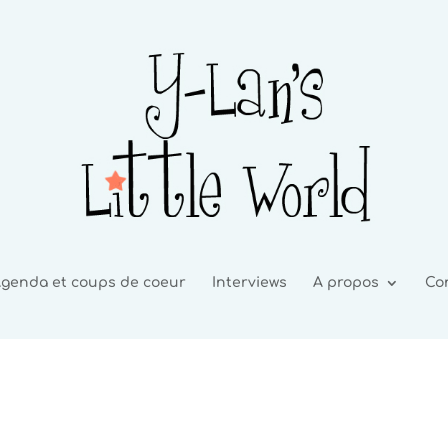
genda et coups de coeur
Interviews
A propos
Co