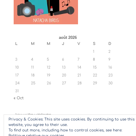
août 2026
L
M
M
J
V
S
D
1
2
3
4
5
6
7
8
9
10
11
12
13
14
15
16
17
18
19
20
21
22
23
24
25
26
27
28
29
30
31
« Oct
Retrouvez
Ylan
sur
Hellocoton
Privacy & Cookies: This site uses cookies. By continuing to use this
website, you agree to their use.
To find out more, including how to control cookies, see here:
Politique relative aux cookies