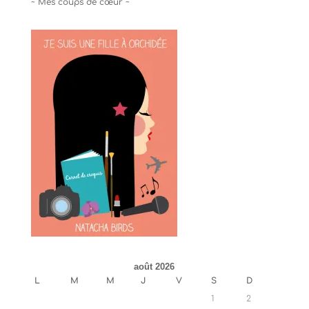
~ Mes coups de cœur ~
août 2026
L
M
M
J
V
S
D
1
2