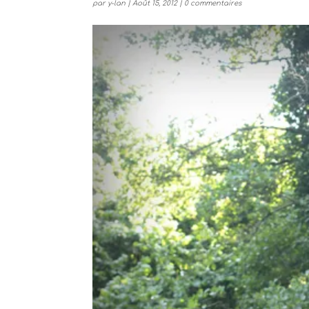
par
y-lan
|
Août 15, 2012
|
0 commentaires