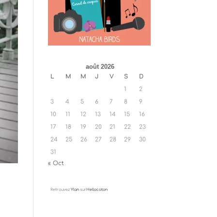
août 2026
L
M
M
J
V
S
D
1
2
3
4
5
6
7
8
9
10
11
12
13
14
15
16
17
18
19
20
21
22
23
24
25
26
27
28
29
30
31
« Oct
Retrouvez
Ylan
sur
Hellocoton