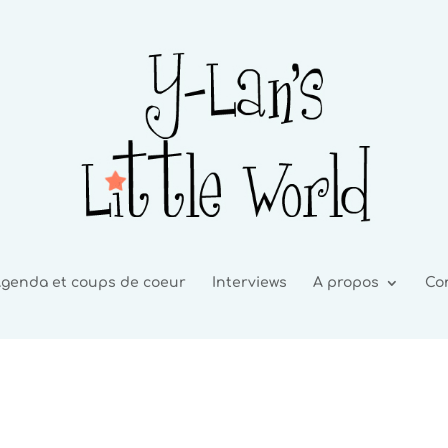
genda et coups de coeur
Interviews
A propos
Co