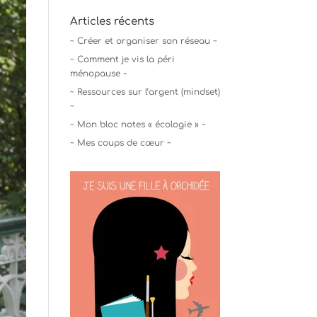
Articles récents
~ Créer et organiser son réseau ~
~ Comment je vis la péri
ménopause ~
~ Ressources sur l’argent (mindset)
~
~ Mon bloc notes « écologie » ~
~ Mes coups de cœur ~