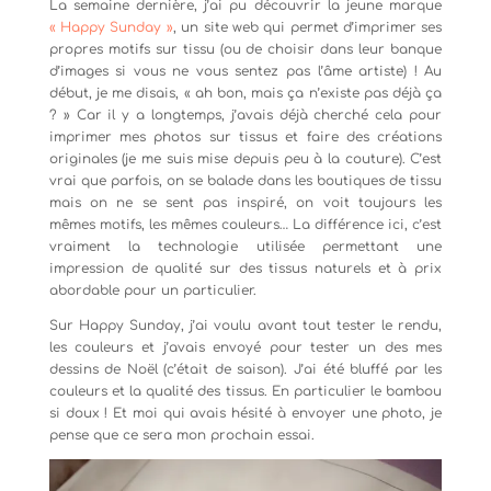
La semaine dernière, j’ai pu découvrir la jeune marque
« Happy Sunday »
, un site web qui permet d’imprimer ses
propres motifs sur tissu (ou de choisir dans leur banque
d’images si vous ne vous sentez pas l’âme artiste) ! Au
début, je me disais, « ah bon, mais ça n’existe pas déjà ça
? » Car il y a longtemps, j’avais déjà cherché cela pour
imprimer mes photos sur tissus et faire des créations
originales (je me suis mise depuis peu à la couture). C’est
vrai que parfois, on se balade dans les boutiques de tissu
mais on ne se sent pas inspiré, on voit toujours les
mêmes motifs, les mêmes couleurs… La différence ici, c’est
vraiment la technologie utilisée permettant une
impression de qualité sur des tissus naturels et à prix
abordable pour un particulier.
Sur Happy Sunday, j’ai voulu avant tout tester le rendu,
les couleurs et j’avais envoyé pour tester un des mes
dessins de Noël (c’était de saison). J’ai été bluffé par les
couleurs et la qualité des tissus. En particulier le bambou
si doux ! Et moi qui avais hésité à envoyer une photo, je
pense que ce sera mon prochain essai.