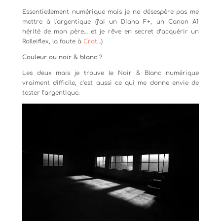
Essentiellement numérique mais je ne désespère pas me
mettre à l’argentique (j’ai un Diana F+, un Canon A1
hérité de mon père… et je rêve en secret d’acquérir un
Rolleiflex, la faute à
Crat
…)
Couleur ou noir & blanc ?
Les deux mais je trouve le Noir & Blanc numérique
vraiment difficile, c’est aussi ce qui me donne envie de
tester l’argentique.