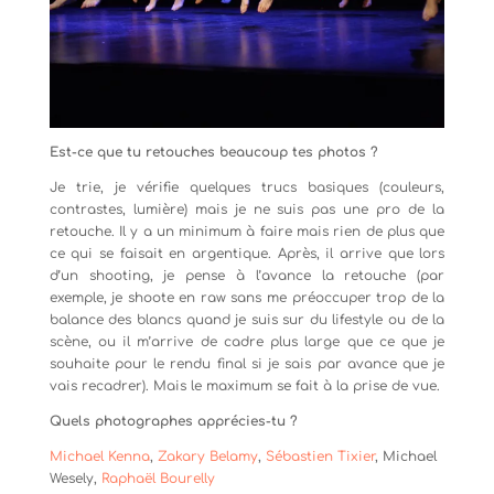
Est-ce que tu retouches beaucoup tes photos ?
Je trie, je vérifie quelques trucs basiques (couleurs,
contrastes, lumière) mais je ne suis pas une pro de la
retouche. Il y a un minimum à faire mais rien de plus que
ce qui se faisait en argentique. Après, il arrive que lors
d’un shooting, je pense à l’avance la retouche (par
exemple, je shoote en raw sans me préoccuper trop de la
balance des blancs quand je suis sur du lifestyle ou de la
scène, ou il m’arrive de cadre plus large que ce que je
souhaite pour le rendu final si je sais par avance que je
vais recadrer). Mais le maximum se fait à la prise de vue.
Quels photographes apprécies-tu ?
Michael Kenna
,
Zakary Belamy
,
Sébastien Tixier
, Michael
Wesely,
Raphaël Bourelly