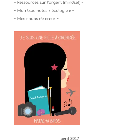
~ Ressources sur l’argent (mindset) ~
~ Mon bloc notes « écologie » ~
~ Mes coups de cœur ~
avril 2017