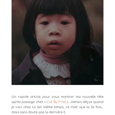
Un rapide article pour vous montrer ma nouvelle tête
après passage chez
« Cut By Fred »
. Jamais déçue quand
je vais chez lui (en même temps, ce n’est que la 2e fois…
mais sans doute pas la dernière !)