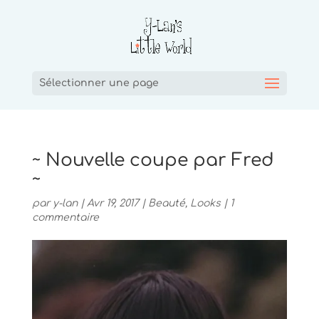
Sélectionner une page
~ Nouvelle coupe par Fred
~
par
y-lan
|
Avr 19, 2017
|
Beauté
,
Looks
|
1
commentaire