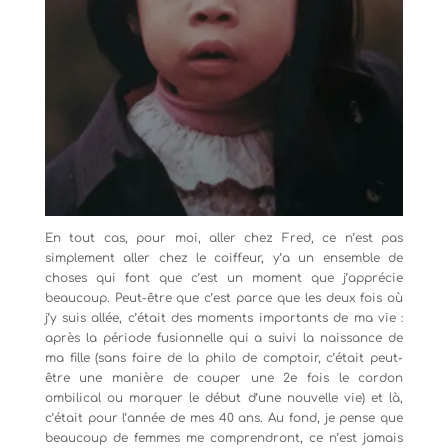
En tout cas, pour moi, aller chez Fred, ce n’est pas
simplement aller chez le coiffeur, y’a un ensemble de
choses qui font que c’est un moment que j’apprécie
beaucoup. Peut-être que c’est parce que les deux fois où
j’y suis allée, c’était des moments importants de ma vie :
après la période fusionnelle qui a suivi la naissance de
ma fille (sans faire de la philo de comptoir, c’était peut-
être une manière de couper une 2e fois le cordon
ombilical ou marquer le début d’une nouvelle vie) et là,
c’était pour l’année de mes 40 ans. Au fond, je pense que
beaucoup de femmes me comprendront, ce n’est jamais