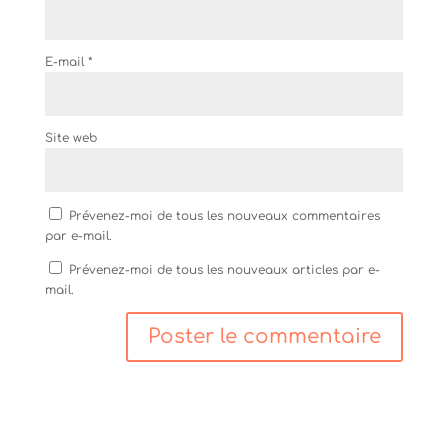
l
l
e
e
l
l
f
e
l
e
f
e
n
e
f
E-mail
*
ê
n
e
t
ê
n
r
t
ê
e
r
t
)
e
r
)
e
Site web
)
Prévenez-moi de tous les nouveaux commentaires
par e-mail.
Prévenez-moi de tous les nouveaux articles par e-
mail.