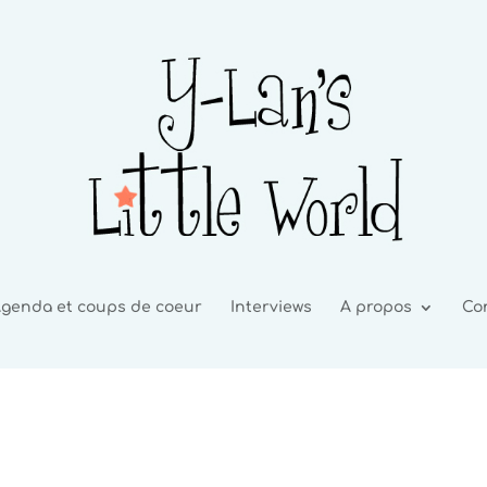
genda et coups de coeur
Interviews
A propos
Co