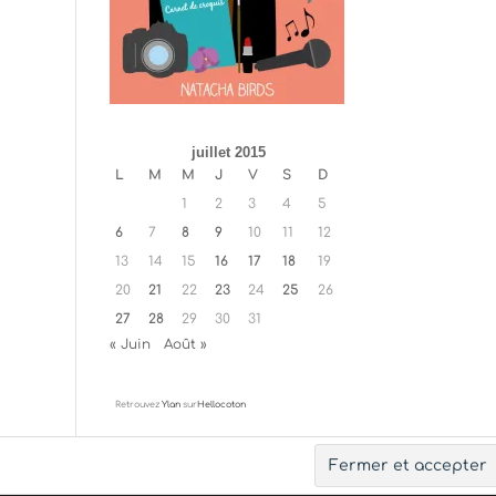
juillet 2015
L
M
M
J
V
S
D
1
2
3
4
5
6
7
8
9
10
11
12
13
14
15
16
17
18
19
20
21
22
23
24
25
26
27
28
29
30
31
« Juin
Août »
Retrouvez
Ylan
sur
Hellocoton