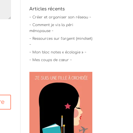
Articles récents
~ Créer et organiser son réseau ~
~ Comment je vis la péri
ménopause ~
~ Ressources sur l’argent (mindset)
~
~ Mon bloc notes « écologie » ~
~ Mes coups de cœur ~