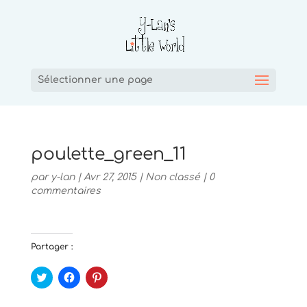
Sélectionner une page
poulette_green_11
par
y-lan
|
Avr 27, 2015
|
Non classé
|
0
commentaires
Partager :
C
C
C
l
l
l
i
i
i
q
q
q