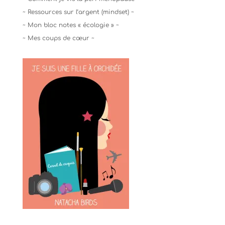
~ Ressources sur l’argent (mindset) ~
~ Mon bloc notes « écologie » ~
~ Mes coups de cœur ~