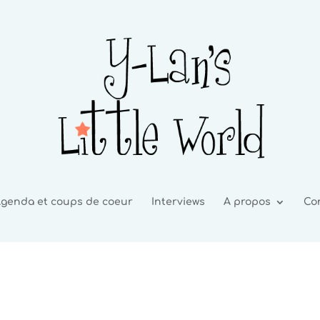
genda et coups de coeur
Interviews
A propos
Co