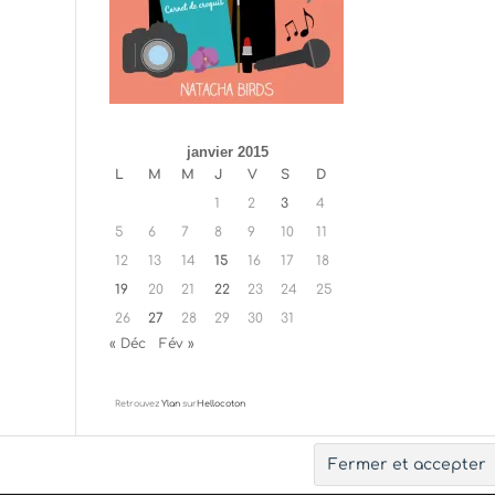
janvier 2015
L
M
M
J
V
S
D
1
2
3
4
5
6
7
8
9
10
11
12
13
14
15
16
17
18
19
20
21
22
23
24
25
26
27
28
29
30
31
« Déc
Fév »
Retrouvez
Ylan
sur
Hellocoton