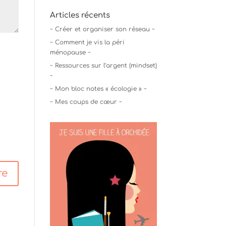
Articles récents
~ Créer et organiser son réseau ~
~ Comment je vis la péri
ménopause ~
~ Ressources sur l’argent (mindset)
~
~ Mon bloc notes « écologie » ~
~ Mes coups de cœur ~