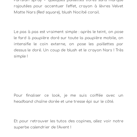
Parisian spray + quelques paillettes libres sans marque
rajoutées pour accentuer l’effet, crayon à lèvres Velvet
Matte Nars (Red square), blush Nocibé corail.
Le pas à pas est vraiment simple : après le teint, on pose
le fard à paupière doré sur toute la paupière mobile, on
intensifie le coin externe, on pose les paillettes par
dessus le doré. Un coup de blush et le crayon Nars ! Très
simple !
Pour finaliser ce look, je me suis coiffée avec un
headband chaîne dorée et une tresse épi sur le côté.
Et pour retrouver les tutos des copines, allez voir notre
superbe calendrier de l’Avent !