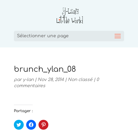
Sélectionner une page
brunch_ylan_08
par
y-lan
|
Nov 28, 2014
|
Non classé
|
0
commentaires
Partager :
C
C
C
l
l
l
i
i
i
q
q
q