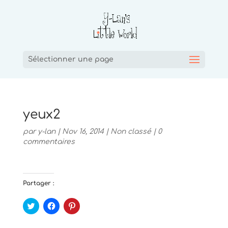
Sélectionner une page
yeux2
par
y-lan
|
Nov 16, 2014
|
Non classé
|
0
commentaires
Partager :
C
C
C
l
l
l
i
i
i
q
q
q