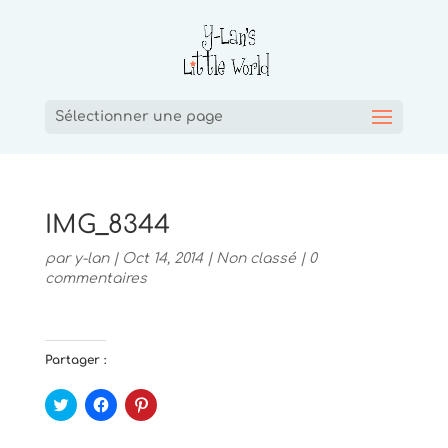
Sélectionner une page
IMG_8344
par
y-lan
|
Oct 14, 2014
|
Non classé
|
0
commentaires
Partager :
C
C
C
l
l
l
i
i
i
q
q
q