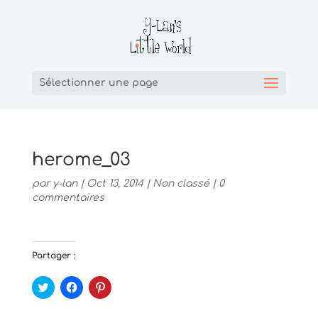
Sélectionner une page
herome_03
par
y-lan
|
Oct 13, 2014
|
Non classé
|
0
commentaires
Partager :
C
C
C
l
l
l
i
i
i
q
q
q