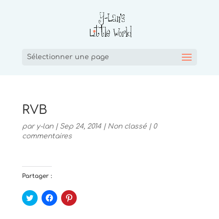
Sélectionner une page
RVB
par
y-lan
|
Sep 24, 2014
|
Non classé
|
0
commentaires
Partager :
C
C
C
l
l
l
i
i
i
q
q
q