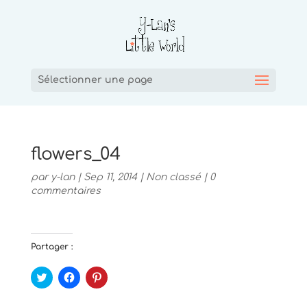
Sélectionner une page
flowers_04
par
y-lan
|
Sep 11, 2014
|
Non classé
|
0
commentaires
Partager :
C
C
C
l
l
l
i
i
i
q
q
q