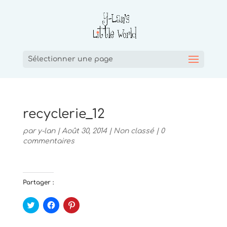
Sélectionner une page
recyclerie_12
par
y-lan
|
Août 30, 2014
|
Non classé
|
0
commentaires
Partager :
C
C
C
l
l
l
i
i
i
q
q
q