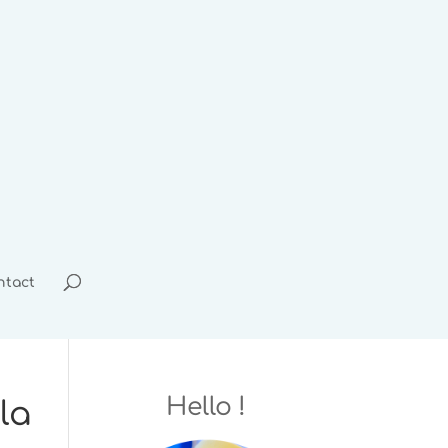
ntact
Hello !
la