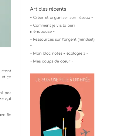
Articles récents
~ Créer et organiser son réseau ~
~ Comment je vis la péri
ménopause ~
~ Ressources sur l’argent (mindset)
~
~ Mon bloc notes « écologie » ~
~ Mes coups de cœur ~
urtant
t et ça
uoi pas
re qui
ve fin