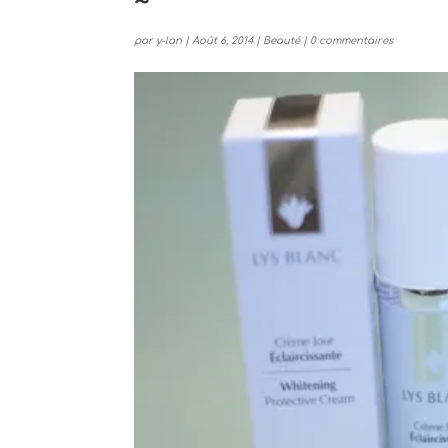
~
par
y-lan
|
Août 6, 2014
|
Beauté
|
0 commentaires