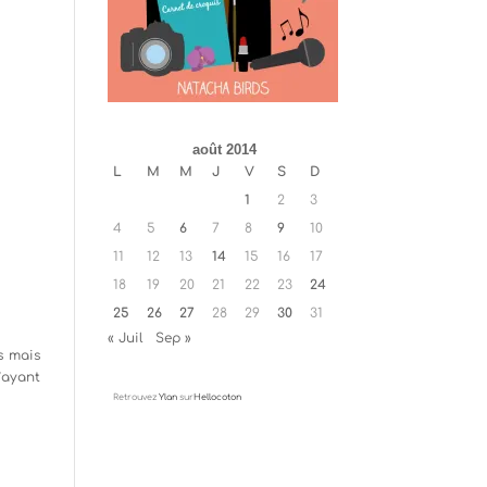
août 2014
L
M
M
J
V
S
D
1
2
3
4
5
6
7
8
9
10
11
12
13
14
15
16
17
18
19
20
21
22
23
24
25
26
27
28
29
30
31
« Juil
Sep »
s mais
’ayant
Retrouvez
Ylan
sur
Hellocoton