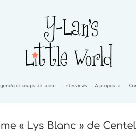
genda et coups de coeur
Interviews
A propos
Co
ème « Lys Blanc » de Centel