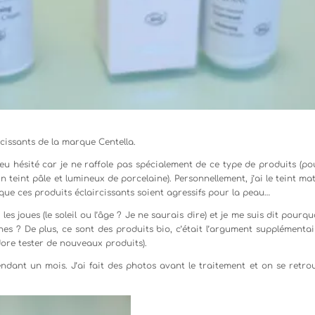
ircissants de la marque Centella.
peu hésité car je ne raffole pas spécialement de ce type de produits (po
 teint pâle et lumineux de porcelaine). Personnellement, j’ai le teint ma
r que ces produits éclaircissants soient agressifs pour la peau…
es joues (le soleil ou l’âge ? Je ne saurais dire) et je me suis dit pourq
hes ? De plus, ce sont des produits bio, c’était l’argument supplémentai
’adore tester de nouveaux produits).
dant un mois. J’ai fait des photos avant le traitement et on se retrou