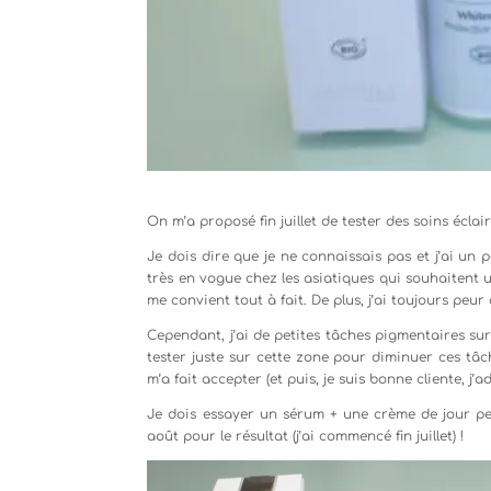
On m’a proposé fin juillet de tester des soins écla
Je dois dire que je ne connaissais pas et j’ai un 
très en vogue chez les asiatiques qui souhaitent un
me convient tout à fait. De plus, j’ai toujours peu
Cependant, j’ai de petites tâches pigmentaires sur l
tester juste sur cette zone pour diminuer ces tâc
m’a fait accepter (et puis, je suis bonne cliente, j
Je dois essayer un sérum + une crème de jour pen
août pour le résultat (j’ai commencé fin juillet) !