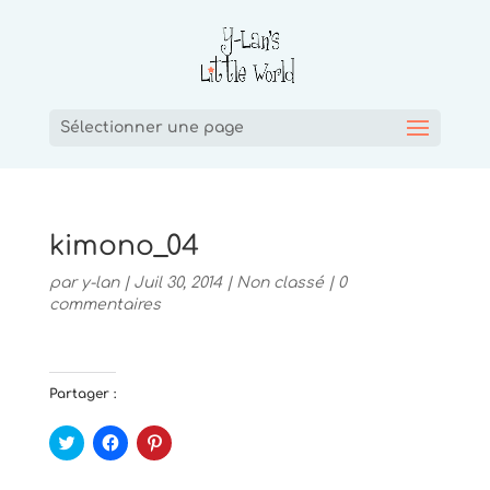
Sélectionner une page
kimono_04
par
y-lan
|
Juil 30, 2014
|
Non classé
|
0
commentaires
Partager :
C
C
C
l
l
l
i
i
i
q
q
q