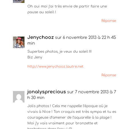
a
a
a
g
g
g
Oh oui moi j’ai très envie de partir faire une
e
e
e
r
r
r
pause au soleil !
s
s
s
u
u
u
Réponse
r
r
r
T
F
P
w
a
i
i
c
n
Jenychooz
t
e
t
sur 6 novembre 2013 à 22 h 45
t
b
e
min
e
o
r
r
o
e
Superbes photos, je veux du soleil !!!
(
k
s
o
(
t
Biz Jeny
u
o
(
v
u
o
http://www.jenychooz.lautre.net
r
v
u
e
r
v
d
e
r
Réponse
a
d
e
n
a
d
s
n
a
u
s
n
jonalysprecious
sur 7 novembre 2013 à 7
n
u
s
e
n
u
h 30 min
n
e
n
o
n
e
Jolis photos ! Cela me rappelle l’époque où je
u
o
n
vivais à Nice ! Ton croquis est très sympa et tu es
v
u
o
e
v
u
courageuse d’amener de l’aquarelle à la plage !
l
e
v
l
Moi j’y vais vraiment pour bronzette et
l
e
e
l
l
barbotage dans l’eau ! 😉