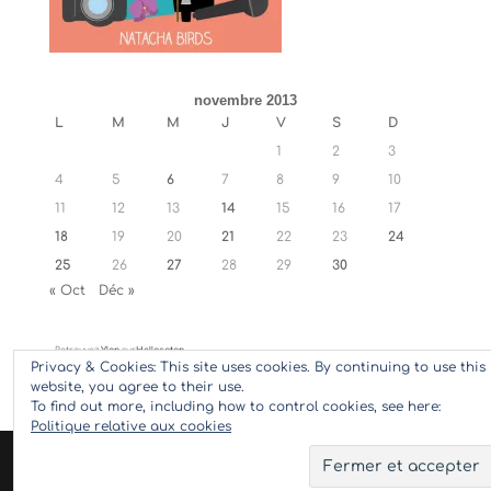
novembre 2013
L
M
M
J
V
S
D
1
2
3
4
5
6
7
8
9
10
11
12
13
14
15
16
17
18
19
20
21
22
23
24
25
26
27
28
29
30
« Oct
Déc »
Retrouvez
Ylan
sur
Hellocoton
Privacy & Cookies: This site uses cookies. By continuing to use this
website, you agree to their use.
To find out more, including how to control cookies, see here:
Politique relative aux cookies