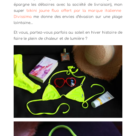
épargne les déboires avec la société de livraison), mon
super
bikini jaune fluo offert par la marque italienne
Divissima
me donne des envies d’évasion sur une plage
lointaine…
Et vous, partez-vous parfois au soleil en hiver histoire de
faire le plein de chaleur et de lumière ?