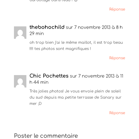
f
e
l
e
f
e
Réponse
n
e
f
ê
n
e
t
ê
n
r
t
ê
e
r
t
thebohochild
sur 7 novembre 2013 à 8 h
)
e
r
29 min
)
e
)
oh trop bien j’ai le même maillot, il est trop beau
!!!! tes photos sont magnifiques !
Réponse
Chic Pochettes
sur 7 novembre 2013 à 11
h 44 min
Très jolies photos! Je vous envoie plein de soleil
du sud depuis ma petite terrasse de Sanary sur
mer ;D
Réponse
Poster le commentaire