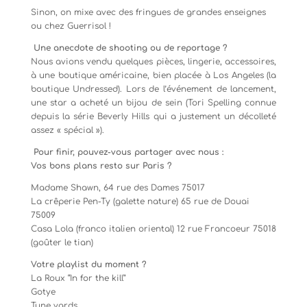
Sinon, on mixe avec des fringues de grandes enseignes
ou chez Guerrisol !
Une anecdote de shooting ou de reportage ?
Nous avions vendu quelques pièces, lingerie, accessoires,
à une boutique américaine, bien placée à Los Angeles (la
boutique Undressed). Lors de l’événement de lancement,
une star a acheté un bijou de sein (Tori Spelling connue
depuis la série Beverly Hills qui a justement un décolleté
assez « spécial »).
Pour finir, pouvez-vous partager avec nous :
Vos bons plans resto sur Paris ?
Madame Shawn, 64 rue des Dames 75017
La crêperie Pen-Ty (galette nature) 65 rue de Douai
75009
Casa Lola (franco italien oriental) 12 rue Francoeur 75018
(goûter le tian)
Votre playlist du moment ?
La Roux “In for the kill”
Gotye
Tune yards