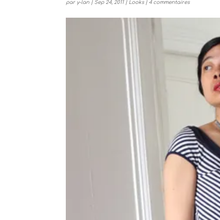
par
y-lan
|
Sep 24, 2011
|
Looks
|
4 commentaires