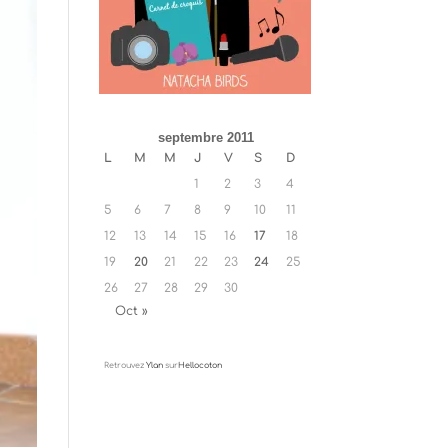
septembre 2011
L
M
M
J
V
S
D
1
2
3
4
5
6
7
8
9
10
11
12
13
14
15
16
17
18
19
20
21
22
23
24
25
26
27
28
29
30
Oct »
Retrouvez
Ylan
sur
Hellocoton