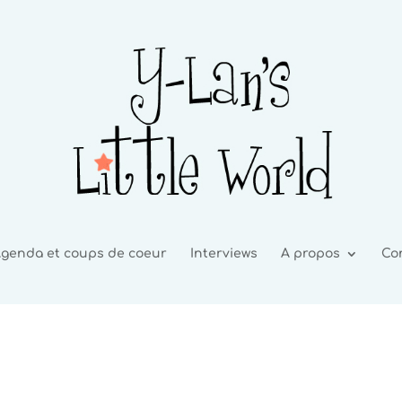
genda et coups de coeur
Interviews
A propos
Co