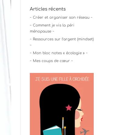
Articles récents
~ Créer et organiser son réseau ~
~ Comment je vis la péri
ménopause ~
~ Ressources sur l’argent (mindset)
~
~ Mon bloc notes « écologie » ~
~ Mes coups de cœur ~