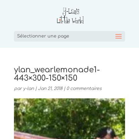
Sélectionner une page
ylan_wearlemonade1-
443×300-150×150
par
y-lan
|
Jan 21, 2018
|
0 commentaires