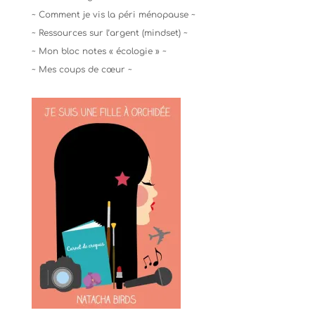
~ Comment je vis la péri ménopause ~
~ Ressources sur l’argent (mindset) ~
~ Mon bloc notes « écologie » ~
~ Mes coups de cœur ~