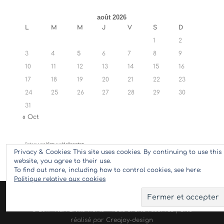
août 2026
L
M
M
J
V
S
D
1
2
3
4
5
6
7
8
9
10
11
12
13
14
15
16
17
18
19
20
21
22
23
24
25
26
27
28
29
30
31
« Oct
Retrouvez
Ylan
sur
Hellocoton
Privacy & Cookies: This site uses cookies. By continuing to use this
website, you agree to their use.
To find out more, including how to control cookies, see here:
Politique relative aux cookies
© 2017 Ylan Little World - Tous droits réservés | Site
réalisé par
Creajoy-design