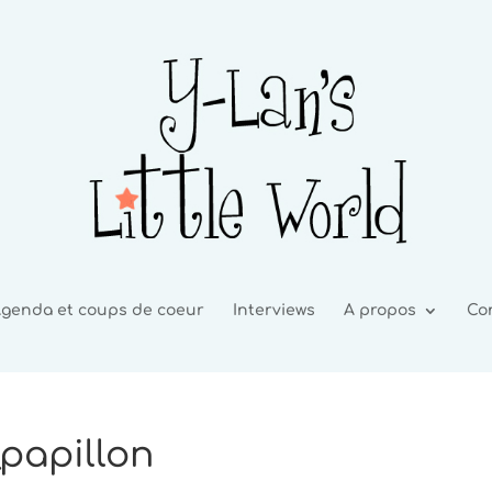
genda et coups de coeur
Interviews
A propos
Co
_papillon