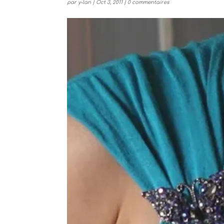
par
y-lan
|
Oct 3, 2011
|
0 commentaires