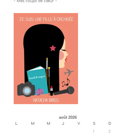
~ Mes coups de cœur ~
août 2026
L
M
M
J
V
S
D
1
2