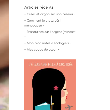
Articles récents
~ Créer et organiser son réseau ~
~ Comment je vis la péri
ménopause ~
~ Ressources sur l’argent (mindset)
~
~ Mon bloc notes « écologie » ~
~ Mes coups de cœur ~