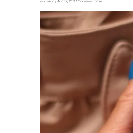
par
y-lan
|
Août 2, 2011
|
0 commentaires