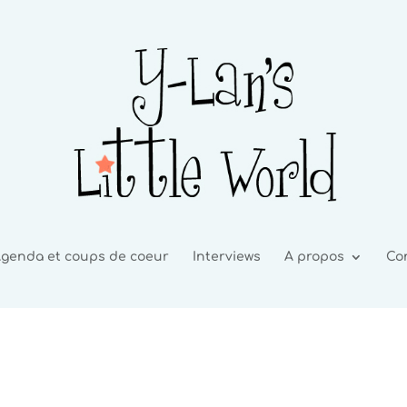
genda et coups de coeur
Interviews
A propos
Co