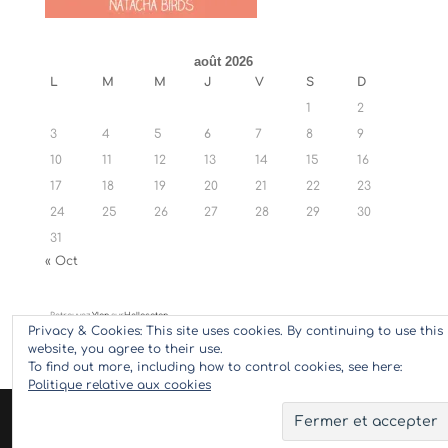
août 2026
L
M
M
J
V
S
D
1
2
3
4
5
6
7
8
9
10
11
12
13
14
15
16
17
18
19
20
21
22
23
24
25
26
27
28
29
30
31
« Oct
Retrouvez
Ylan
sur
Hellocoton
Privacy & Cookies: This site uses cookies. By continuing to use this
website, you agree to their use.
To find out more, including how to control cookies, see here:
Politique relative aux cookies
© 2017 Ylan Little World - Tous droits réservés | Site