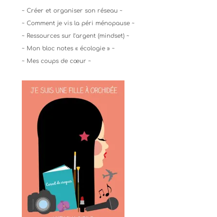
~ Créer et organiser son réseau ~
~ Comment je vis la péri ménopause ~
~ Ressources sur l’argent (mindset) ~
~ Mon bloc notes « écologie » ~
~ Mes coups de cœur ~