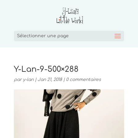
Sélectionner une page
Y-Lan-9-500×288
par
y-lan
|
Jan 21, 2018
|
0 commentaires