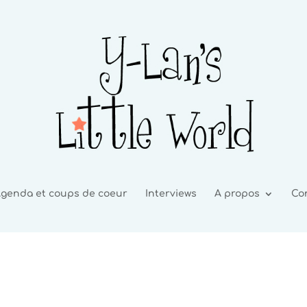
genda et coups de coeur
Interviews
A propos
Co