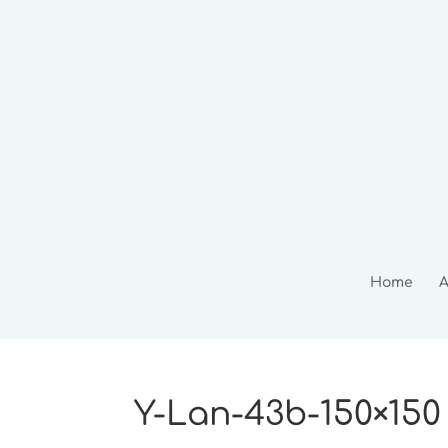
Home
A
Y-Lan-43b-150×150