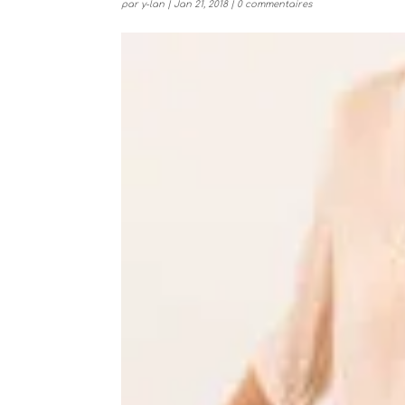
par
y-lan
|
Jan 21, 2018
|
0 commentaires