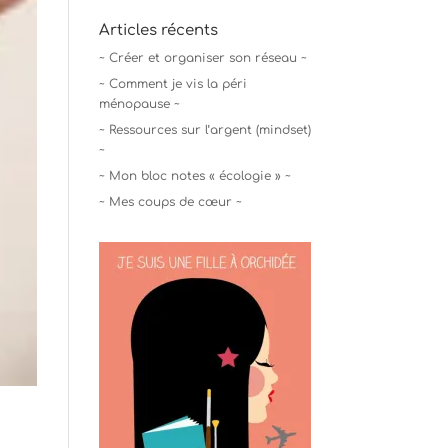
Articles récents
~ Créer et organiser son réseau ~
~ Comment je vis la péri
ménopause ~
~ Ressources sur l’argent (mindset)
~
~ Mon bloc notes « écologie » ~
~ Mes coups de cœur ~