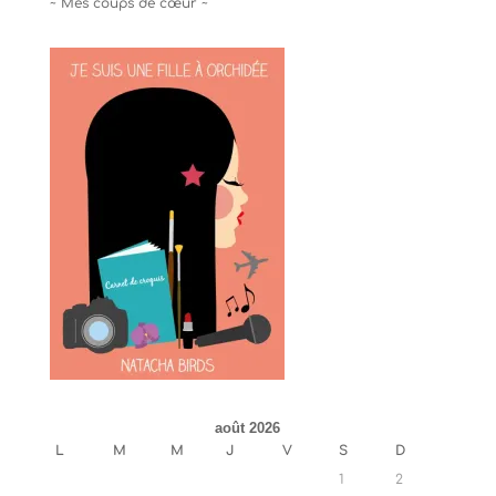
~ Mes coups de cœur ~
août 2026
L
M
M
J
V
S
D
1
2