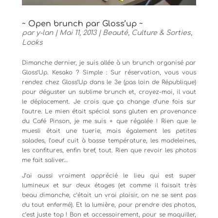
~ Open brunch par Gloss’up ~
par
y-lan
|
Mai 11, 2013
|
Beauté
,
Culture & Sorties
,
Looks
Dimanche dernier, je suis allée à un brunch organisé par
Gloss’Up. Kesako ? Simple : Sur réservation, vous vous
rendez chez Gloss’Up dans le 3e (pas loin de République)
pour déguster un sublime brunch et, croyez-moi, il vaut
le déplacement. Je crois que ça change d’une fois sur
l’autre. Le mien était spécial sans gluten en provenance
du Café Pinson, je me suis + que régalée ! Rien que le
muesli était une tuerie, mais également les petites
salades, l’oeuf cuit à basse température, les madeleines,
les confitures, enfin bref, tout. Rien que revoir les photos
me fait saliver…
J’ai aussi vraiment apprécié le lieu qui est super
lumineux et sur deux étages (et comme il faisait très
beau dimanche, c’était un vrai plaisir, on ne se sent pas
du tout enfermé). Et la lumière, pour prendre des photos,
c’est juste top ! Bon et accessoirement, pour se maquiller,