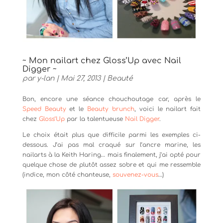
~ Mon nailart chez Gloss’Up avec Nail
Digger ~
par
y-lan
|
Mai 27, 2013
|
Beauté
Bon, encore une séance chouchoutage car, après le
Speed Beauty
et le
Beauty brunch
, voici le nailart fait
chez
Gloss’Up
par la talentueuse
Nail Digger
.
Le choix était plus que difficile parmi les exemples ci-
dessous. J’ai pas mal craqué sur l’ancre marine, les
nailarts à la Keith Haring… mais finalement, j’ai opté pour
quelque chose de plutôt assez sobre et qui me ressemble
(indice, mon côté chanteuse,
souvenez-vous
…)