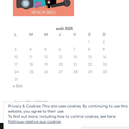
août 2026
L
M
M
J
V
S
D
1
2
3
4
5
6
7
8
9
10
11
12
13
14
15
16
17
18
19
20
21
22
23
24
25
26
27
28
29
30
31
« Oct
Retrouvez
Ylan
sur
Hellocoton
Privacy & Cookies: This site uses cookies. By continuing to use this
website, you agree to their use.
To find out more, including how to control cookies, see here:
Politique relative aux cookies