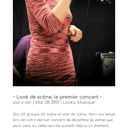
~ Look de scène, le premier concert ~
par
y-lan
|
Mar 28, 2013
|
Looks
,
Musique
Qui dit groupe dit scène et look de scène. Voici ma tenue
lors de notre dernier concert de décembre (je pense que
pour ceux ou celles qui me suivent depuis un moment,