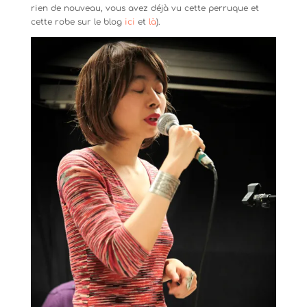
rien de nouveau, vous avez déjà vu cette perruque et
cette robe sur le blog
ici
et
là
).