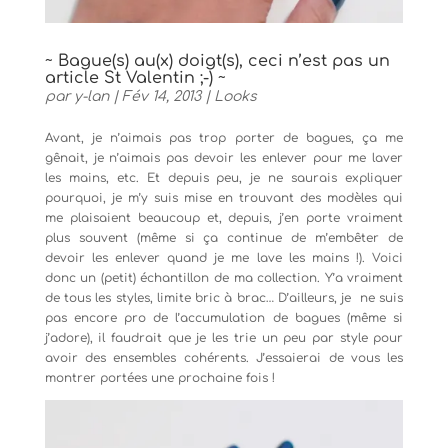
~ Bague(s) au(x) doigt(s), ceci n’est pas un
article St Valentin ;-) ~
par
y-lan
|
Fév 14, 2013
|
Looks
Avant, je n’aimais pas trop porter de bagues, ça me
gênait, je n’aimais pas devoir les enlever pour me laver
les mains, etc. Et depuis peu, je ne saurais expliquer
pourquoi, je m’y suis mise en trouvant des modèles qui
me plaisaient beaucoup et, depuis, j’en porte vraiment
plus souvent (même si ça continue de m’embêter de
devoir les enlever quand je me lave les mains !). Voici
donc un (petit) échantillon de ma collection. Y’a vraiment
de tous les styles, limite bric à brac… D’ailleurs, je ne suis
pas encore pro de l’accumulation de bagues (même si
j’adore), il faudrait que je les trie un peu par style pour
avoir des ensembles cohérents. J’essaierai de vous les
montrer portées une prochaine fois !