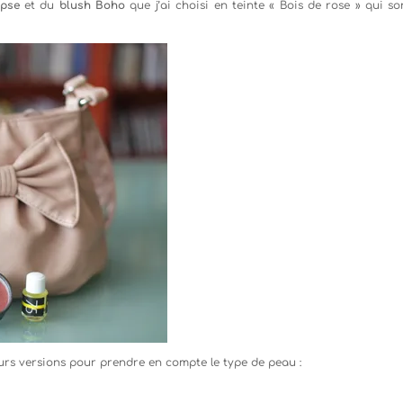
epse
et du
blush Boho
que j’ai choisi en teinte « Bois de rose » qui so
ieurs versions pour prendre en compte le type de peau :