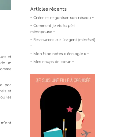
Articles récents
~ Créer et organiser son réseau ~
~ Comment je vis la péri
ménopause ~
~ Ressources sur l’argent (mindset)
~
~ Mon bloc notes « écologie » ~
ues et
~ Mes coups de cœur ~
nde un
 Comme
ée par
els et
 ou les
 m’ont