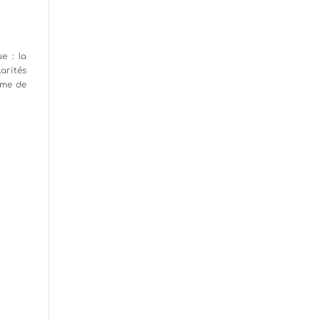
e : la
arités
ème de