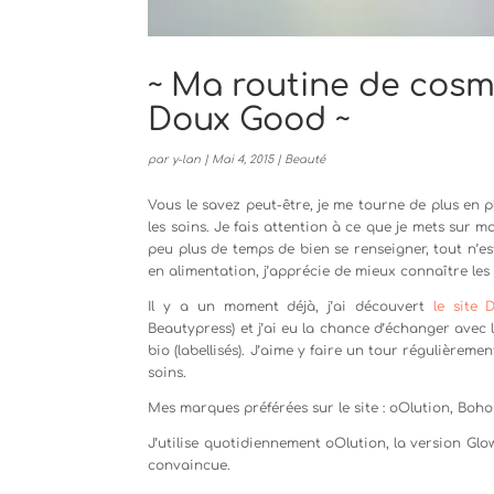
~ Ma routine de cosm
Doux Good ~
par
y-lan
|
Mai 4, 2015
|
Beauté
Vous le savez peut-être, je me tourne de plus en p
les soins. Je fais attention à ce que je mets sur
peu plus de temps de bien se renseigner, tout n’e
en alimentation, j’apprécie de mieux connaître les 
Il y a un moment déjà, j’ai découvert
le site
Beautypress) et j’ai eu la chance d’échanger avec l
bio (labellisés). J’aime y faire un tour régulièrem
soins.
Mes marques préférées sur le site : oOlution, Boho
J’utilise quotidiennement oOlution, la version Glow
convaincue.