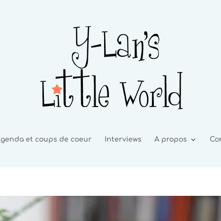
genda et coups de coeur
Interviews
A propos
Co