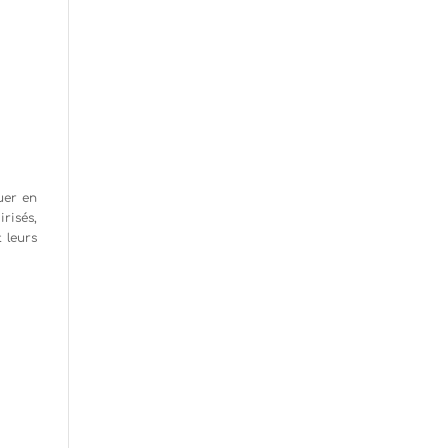
tuer en
irisés,
t leurs