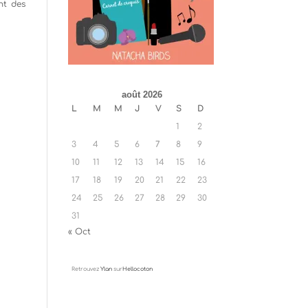
nt des
août 2026
L
M
M
J
V
S
D
1
2
3
4
5
6
7
8
9
10
11
12
13
14
15
16
17
18
19
20
21
22
23
24
25
26
27
28
29
30
31
« Oct
Retrouvez
Ylan
sur
Hellocoton