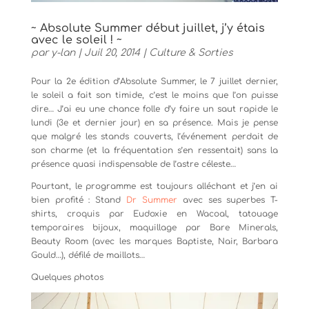
~ Absolute Summer début juillet, j’y étais
avec le soleil ! ~
par
y-lan
|
Juil 20, 2014
|
Culture & Sorties
Pour la 2e édition d’Absolute Summer, le 7 juillet dernier,
le soleil a fait son timide, c’est le moins que l’on puisse
dire… J’ai eu une chance folle d’y faire un saut rapide le
lundi (3e et dernier jour) en sa présence. Mais je pense
que malgré les stands couverts, l’événement perdait de
son charme (et la fréquentation s’en ressentait) sans la
présence quasi indispensable de l’astre céleste…
Pourtant, le programme est toujours alléchant et j’en ai
bien profité : Stand
Dr Summer
avec ses superbes T-
shirts, croquis par Eudoxie en Wacoal, tatouage
temporaires bijoux, maquillage par Bare Minerals,
Beauty Room (avec les marques Baptiste, Nair, Barbara
Gould…), défilé de maillots…
Quelques photos