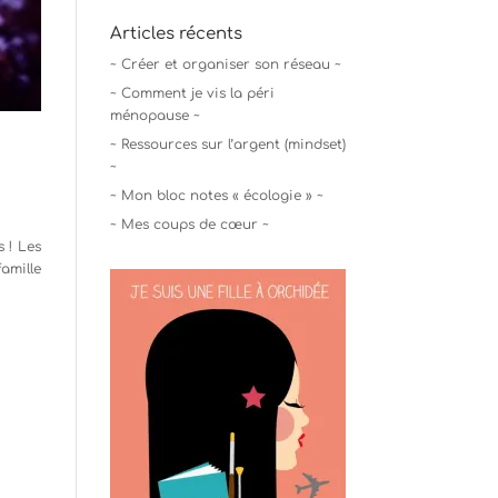
Articles récents
~ Créer et organiser son réseau ~
~ Comment je vis la péri
ménopause ~
~ Ressources sur l’argent (mindset)
~
~ Mon bloc notes « écologie » ~
~ Mes coups de cœur ~
 ! Les
amille