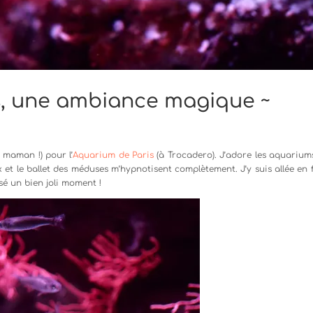
s, une ambiance magique ~
i maman !) pour l’
Aquarium de Paris
(à Trocadero). J’adore les aquariums
 et le ballet des méduses m’hypnotisent complètement. J’y suis allée en f
sé un bien joli moment !