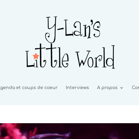
genda et coups de coeur
Interviews
A propos
Co