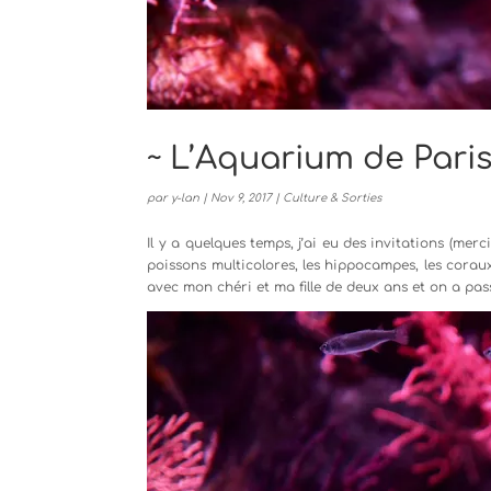
~ L’Aquarium de Pari
par
y-lan
|
Nov 9, 2017
|
Culture & Sorties
Il y a quelques temps, j’ai eu des invitations (merc
poissons multicolores, les hippocampes, les coraux
avec mon chéri et ma fille de deux ans et on a pas